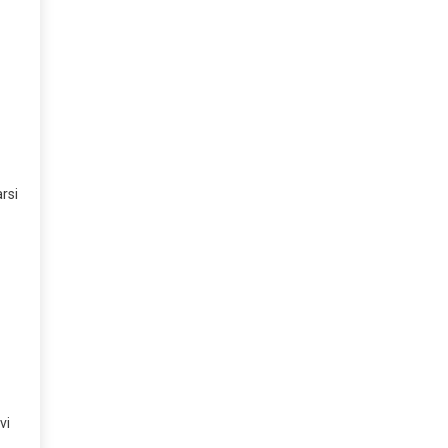
rsi
vi