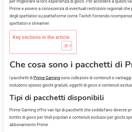
per migliorare la loro esperienza di gioco. Per accedere a quest
Prime e essere a conoscenza di eventuali restrizioni regionali che
degli spettatori su piattaforme come Twitch fornendo ricompense e
spettatori e streamer.
Key sections in the article:
Che cosa sono i pacchetti di
I pacchetti di
Prime Gaming
sono collezioni di contenuti e vantaggi
includono spesso giochi gratuiti, oggetti di gioco e contenuti esclus
Tipi di pacchetti disponibili
Prime Gaming offre vari tipi di pacchetti che soddisfano diverse pr
bottini di gioco per titoli popolari e contenuti esclusivi per giochi
abbonamento Prime.