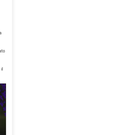
a
ato
il