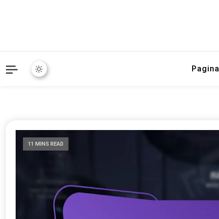
Pagina
11 MINS READ