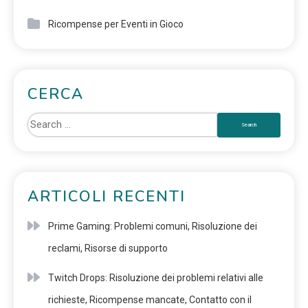
Ricompense per Eventi in Gioco
CERCA
ARTICOLI RECENTI
Prime Gaming: Problemi comuni, Risoluzione dei
reclami, Risorse di supporto
Twitch Drops: Risoluzione dei problemi relativi alle
richieste, Ricompense mancate, Contatto con il