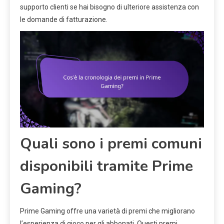
supporto clienti se hai bisogno di ulteriore assistenza con
le domande di fatturazione.
Quali sono i premi comuni
disponibili tramite Prime
Gaming?
Prime Gaming offre una varietà di premi che migliorano
l’esperienza di gioco per gli abbonati. Questi premi