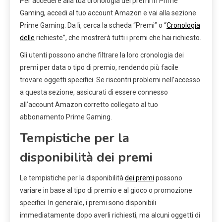
Per accedere alla tua cronologia dei premi in Prime
Gaming, accedi al tuo account Amazon e vai alla sezione
Prime Gaming. Da lì, cerca la scheda “Premi” o “
Cronologia
delle
richieste”, che mostrerà tutti i premi che hai richiesto.
Gli utenti possono anche filtrare la loro cronologia dei
premi per data o tipo di premio, rendendo più facile
trovare oggetti specifici. Se riscontri problemi nell’accesso
a questa sezione, assicurati di essere connesso
all’account Amazon corretto collegato al tuo
abbonamento Prime Gaming.
Tempistiche per la
disponibilità dei premi
Le tempistiche per la disponibilità
dei premi
possono
variare in base al tipo di premio e al gioco o promozione
specifici. In generale, i premi sono disponibili
immediatamente dopo averli richiesti, ma alcuni oggetti di