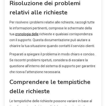
Risoluzione dei problemi
relativi alle richieste
Per risolvere i problemi relativi alle richieste, raccogli tutte
le informazioni pertinenti, comprese le schermate della
tua
cronologia delle
richieste e qualsiasi corrispondenza
con il supporto. Questa documentazione può aiutare a
chiarire la tua situazione quando contatti il servizio clienti.
Preparati a spiegare il problema in modo chiaro e conciso.
Se riscontri problemi ripetuti, considera di escalare la
questione all’interno del sistema di supporto per garantire
che riceva l’attenzione necessaria.
Comprendere le tempistiche
delle richieste
Le tempistiche delle richieste possono variare in base al