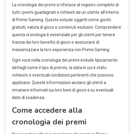
La cronologia dei premi si riferisce al registro completo di
tutti i premi guadagnati e richiesti da un utente all’interno
di Prime Gaming. Questo include oggetti come giochi
gratuiti, valuta di gioco e contenuti esclusivi. Comprendere
questa cronologia è essenziale per gli utenti per tenere
traccia dei loro benefici di gioco e assicurarsi di
massimizzare la loro esperienza con Prime Gaming.
Ogni voce nella cronologia dei premi include tipicamente
dettagli come il tipo di premio, la data in cui è stato
richiesto e eventuali condizioni pertinenti che possono
applicarsi. Queste informazioni aiutano gli utenti a
rimanere informati sui loro beni di gioco e su eventuali
date di scadenza.
Come accedere alla
cronologia dei premi