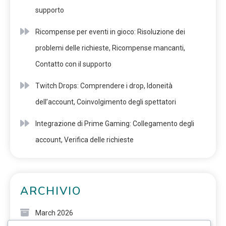
supporto
Ricompense per eventi in gioco: Risoluzione dei
problemi delle richieste, Ricompense mancanti,
Contatto con il supporto
Twitch Drops: Comprendere i drop, Idoneità
dell’account, Coinvolgimento degli spettatori
Integrazione di Prime Gaming: Collegamento degli
account, Verifica delle richieste
ARCHIVIO
March 2026