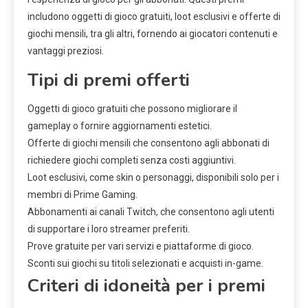
includono oggetti di gioco gratuiti, loot esclusivi e offerte di
giochi mensili, tra gli altri, fornendo ai giocatori contenuti e
vantaggi preziosi.
Tipi di premi offerti
Oggetti di gioco gratuiti che possono migliorare il
gameplay o fornire aggiornamenti estetici.
Offerte di giochi mensili che consentono agli abbonati di
richiedere giochi completi senza costi aggiuntivi.
Loot esclusivi, come skin o personaggi, disponibili solo per i
membri di Prime Gaming.
Abbonamenti ai canali Twitch, che consentono agli utenti
di supportare i loro streamer preferiti.
Prove gratuite per vari servizi e piattaforme di gioco.
Sconti sui giochi su titoli selezionati e acquisti in-game.
Criteri di idoneità per i premi