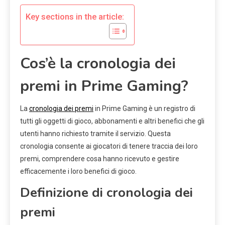
Key sections in the article:
Cos’è la cronologia dei
premi in Prime Gaming?
La
cronologia dei premi
in Prime Gaming è un registro di
tutti gli oggetti di gioco, abbonamenti e altri benefici che gli
utenti hanno richiesto tramite il servizio. Questa
cronologia consente ai giocatori di tenere traccia dei loro
premi, comprendere cosa hanno ricevuto e gestire
efficacemente i loro benefici di gioco.
Definizione di cronologia dei
premi