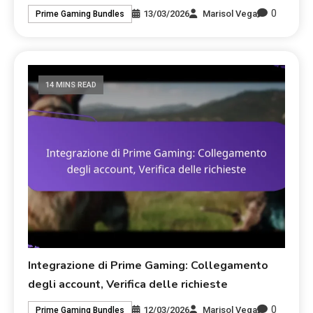
0
13/03/2026
Marisol Vega
Prime Gaming Bundles
14 MINS READ
Integrazione di Prime Gaming: Collegamento
degli account, Verifica delle richieste
0
12/03/2026
Marisol Vega
Prime Gaming Bundles