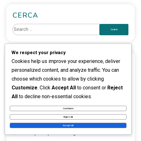
CERCA
We respect your privacy
ARTICOLI RECENTI
Cookies help us improve your experience, deliver
personalized content, and analyze traffic. You can
Prime Gaming: Problemi comuni, Risoluzione dei
choose which cookies to allow by clicking
reclami, Risorse di supporto
Customize
. Click
Accept All
to consent or
Reject
All
to decline non-essential cookies.
Twitch Drops: Risoluzione dei problemi relativi alle
richieste, Ricompense mancate, Contatto con il
Customize
Reject All
supporto
Accept All
Ricompense per eventi in gioco: Risoluzione dei